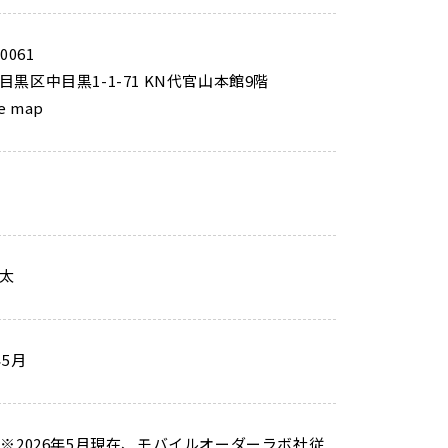
0061
目黒区中目黒1-1-71 KN代官山本館9階
e map
太
年5月
（※2026年5月現在、モバイルオーダーラボ社従