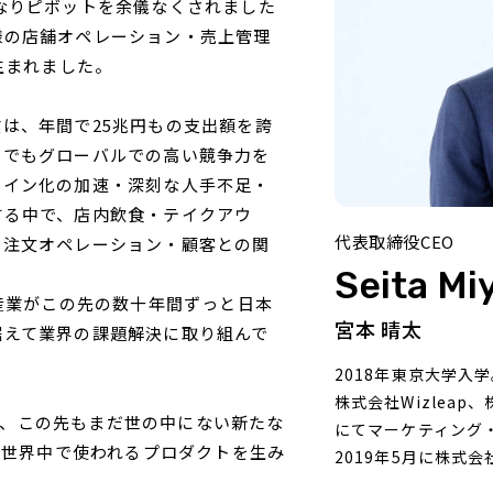
なりピボットを余儀なくされました
様の店舗オペレーション・売上管理
生まれました。
は、年間で25兆円もの支出額を誇
中でもグローバルでの高い競争力を
ライン化の加速・深刻な人手不足・
する中で、店内飲食・テイクアウ
代表取締役CEO
る注文オペレーション・顧客との関
Seita M
食産業がこの先の数十年間ずっと日本
宮本 晴太
据えて業界の課題解決に取り組んで
2018年東京大学入
株式会社Wizleap
まり、この先もまだ世の中にない新たな
にてマーケティング
後に世界中で使われるプロダクトを生み
2019年5月に株式会