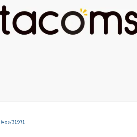
hives/
31971